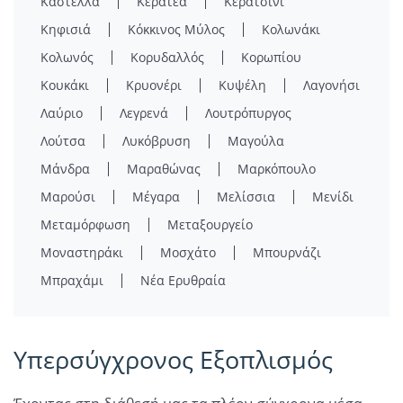
Καστέλλα
Κερατέα
Κερατσίνι
Κηφισιά
Κόκκινος Μύλος
Κολωνάκι
Κολωνός
Κορυδαλλός
Κορωπίου
Κουκάκι
Κρυονέρι
Κυψέλη
Λαγονήσι
Λαύριο
Λεγρενά
Λουτρόπυργος
Λούτσα
Λυκόβρυση
Μαγούλα
Μάνδρα
Μαραθώνας
Μαρκόπουλο
Μαρούσι
Μέγαρα
Μελίσσια
Μενίδι
Μεταμόρφωση
Μεταξουργείο
Μοναστηράκι
Μοσχάτο
Μπουρνάζι
Μπραχάμι
Νέα Ερυθραία
Υπερσύγχρονος Εξοπλισμός