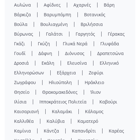
Αυλώνα
Αφίδνες
Αχαρνές
Βάρη
Βάρκιζα
Βαρυμπόμπη
Βοτανικός
Βούλα
Βουλιαγμένη
Βριλήσσια
Βύρωνας
Γαλάτσι
Γαργητός
Γέρακας
Γκάζι
Γκύζη
Γλυκά Νερά
Γλυφάδα
Γουδί
Δάφνη
Διόνυσος
Δραπετσώνα
Δροσιά
Εκάλη
Ελευσίνα
Ελληνικό
Ελληνορώσων
Εξάρχεια
Ζεφύρι
Ζωγράφου
Ηλιούπολη
Ηράκλειο
Θησείο
Θρακομακεδόνες
Ίλιον
Ιλίσια
Ιπποκράτειος Πολιτεία
Καβούρι
Καισαριανή
Καλαμάκι
Κάλαμος
Καλλιθέα
Καλύβια
Καματερό
Καμίνια
Κάντζα
Καπανδρίτι
Καρέας