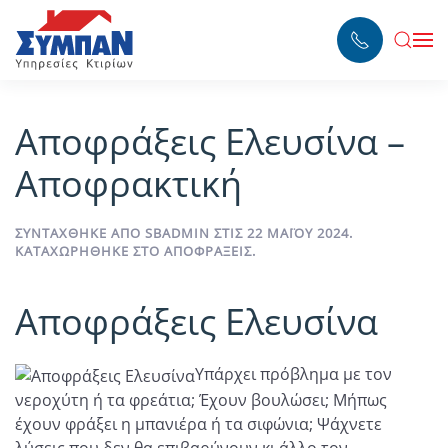
Skip to main content
Αποφράξεις Ελευσίνα –
Αποφρακτική
ΣΥΝΤΆΧΘΗΚΕ ΑΠΌ
SBADMIN
ΣΤΙΣ
22 ΜΑΪ́ΟΥ 2024
.
ΚΑΤΑΧΩΡΉΘΗΚΕ ΣΤΟ
ΑΠΟΦΡΆΞΕΙΣ
.
Αποφράξεις Ελευσίνα
Υπάρχει πρόβλημα με τον
νεροχύτη ή τα φρεάτια; Έχουν βουλώσει; Μήπως
έχουν φράξει η μπανιέρα ή τα σιφώνια; Ψάχνετε
λύσεις που δεν θα επιβαρύνουν κι άλλο τον