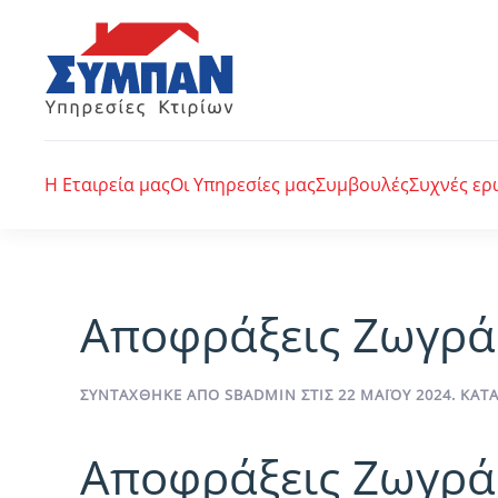
Skip to main content
Η Εταιρεία μας
Οι Υπηρεσίες μας
Συμβουλές
Συχνές ερ
Αποφράξεις Ζωγρά
ΣΥΝΤΆΧΘΗΚΕ ΑΠΌ
SBADMIN
ΣΤΙΣ
22 ΜΑΪ́ΟΥ 2024
. ΚΑ
Αποφράξεις Ζωγρ