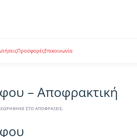
ωτήσεις
Προσφορές
Επικοινωνία
φου – Αποφρακτική
ΤΑΧΩΡΉΘΗΚΕ ΣΤΟ
ΑΠΟΦΡΆΞΕΙΣ
.
άφου