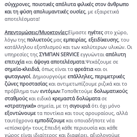
σύγχρονες
,
ποιοτικές απόλυτα φιλικές στον άνθρωπο
και τη φύση απολυμαντικές ουσίες
, με εξαιρετικά
αποτελέσματα!
Απεντομώσεις/Μυοκτονίες:
Είμαστε
ηγέτες
στο χώρο,
λόγω της
πολυετούς
μας
εμπειρίας
,
εξειδίκευσης
, του
κατάλληλου εξοπλισμού και των καλύτερων υλικών. Οι
υπηρεσίες της
ΣΥΜΠΑΝ
SERVICE
εγγυώνται
απόλυτη
επιτυχία
και
άψογα αποτελέσματα
.Ψεκάζουμε σε
σημεία-κλειδιά
, όπως είναι τα
φρεάτια
και οι
φωταγωγοί
. Δημιουργούμε
επάλληλες, περιμετρικές
ζώνες προστασίας
και αντιμετωπίζουμε ριζικά και το
πρόβλημα των
εντόμων
.Τοποθετούμε
δολωματικούς
σταθμούς
και ειδικά
κρεμαστά δολώματα
σε
«στρατηγικά»
σημεία, με τη
σιγουριά
ότι όχι μόνο
εξοντώνουμε
τα ποντίκια και τους αρουραίους, αλλά
ταυτόχρονα
εμποδίζουμε
και οποιαδήποτε νέα
«επίσκεψή» τους.Επειδή κάθε περιουσία και κάθε
χώρος είναι ιδιαίτερος και διαφέρει, αξιολογούμε