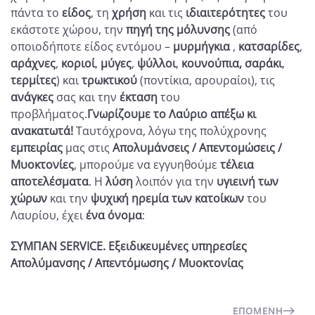
πάντα το
είδος
, τη
χρήση
και τις
ιδιαιτερότητες
του
εκάστοτε χώρου, την
πηγή της μόλυνσης
(από
οποιοδήποτε είδος εντόμου –
μυρμήγκια
,
κατσαρίδες
,
αράχνες
,
κοριοί
,
μύγες
,
ψύλλοι
,
κουνούπια
,
σαράκι
,
τερμίτες
) και
τρωκτικού
(ποντίκια, αρουραίοι), τις
ανάγκες
σας και την
έκταση
του
προβλήματος.
Γνωρίζουμε το Λαύριο απέξω κι
ανακατωτά!
Ταυτόχρονα, λόγω της πολύχρονης
εμπειρίας
μας στις
Απολυμάνσεις / Απεντομώσεις /
Μυοκτονίες
, μπορούμε να εγγυηθούμε
τέλεια
αποτελέσματα
. Η
λύση
λοιπόν για την
υγιεινή των
χώρων
και την
ψυχική ηρεμία των κατοίκων
του
Λαυρίου, έχει
ένα όνομα
:
ΣΥΜΠΑΝ
SERVICE
. Εξειδικευμένες υπηρεσίες
Απολύμανσης / Απεντόμωσης / Μυοκτονίας
ΕΠΌΜΕΝΗ