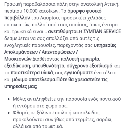
Γραφική παραθαλάσσια πόλη στην ανατολική Αττική,
περίπου 10.000 κατοίκων. Το
όμορφο φυσικό
περιβάλλον
του Λαυρίου, προσελκύει χιλιάδες
επισκεπτών, πολλοί από τους οποίους, όπως έντομα
και τρωκτικά είναι…
ανεπιθύμητοι
.Η
ΣΥΜΠΑΝ
SERVICE
δεσμεύεται να σας απαλλάξει από αυτές τις
ενοχλητικές παρουσίες, παρέχοντάς σας
υπηρεσίες
Απολυμάνσεων / Απεντομώσεων /
Μυοκτονιών
.Διαθέτοντας
πολυετή εμπειρία
,
εξειδίκευση
,
υπευθυνότητα
,
σύγχρονο εξοπλισμό
και
τα
ποιοτικότερα υλικά
, σας
εγγυούμαστε
ένα τέλειο
και
μόνιμο αποτέλεσμα
.
Πότε θα χρειαστείτε τις
υπηρεσίες μας;
Μόλις αντιληφθείτε την παρουσία ενός ποντικιού
ή εντόμου στο χώρο σας.
Φθορές σε ξύλινα έπιπλα ή και καλώδια,
προκαλούνται συνήθως από τερμίτες, σαράκι,
αλλά και από τρωκτικά.