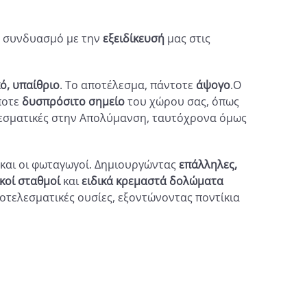
ε συνδυασμό με την
εξειδίκευσή
μας στις
κό, υπαίθριο
. Το αποτέλεσμα, πάντοτε
άψογο
.Ο
ποτε
δυσπρόσιτο σημείο
του χώρου σας, όπως
λεσματικές στην Απολύμανση, ταυτόχρονα όμως
α και οι φωταγωγοί. Δημιουργώντας
επάλληλες,
κοί σταθμοί
και
ειδικά κρεμαστά δολώματα
οτελεσματικές ουσίες, εξοντώνοντας ποντίκια