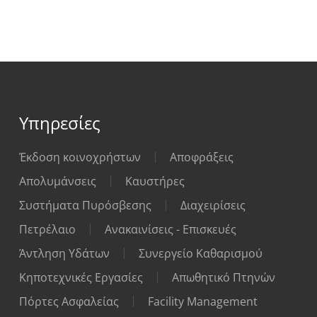
Υπηρεσίες
Έκδοση κοινοχρήστων
Αποφράξεις
Απολυμάνσεις
Καυστήρες
Συστήματα Πυρόσβεσης
Διαχειρίσεις
Πετρέλαιο
Ανακαινίσεις - Επισκευές
Άντληση Υδάτων
Συνεργείο Καθαρισμού
Κηποτεχνικές Εργασίες
Απωθητικό Πτηνών
Πόρτες Ασφαλείας
Facility Management