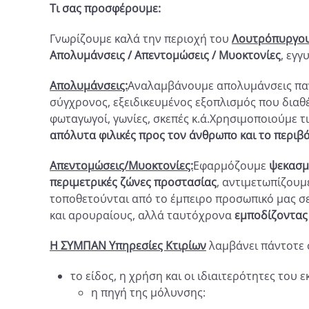
Τι σας προσφέρουμε:
Γνωρίζουμε καλά την περιοχή του
Λουτρόπυργο
Απολυμάνσεις / Απεντομώσεις / Μυοκτονίες
, εγγ
Απολυμάνσεις:
Αναλαμβάνουμε απολυμάνσεις παν
σύγχρονος, εξειδικευμένος εξοπλισμός που διαθ
φωταγωγοί, γωνίες, σκεπές κ.ά.Χρησιμοποιούμε τ
απόλυτα φιλικές προς τον άνθρωπο και το περιβ
Απεντομώσεις/Μυοκτονίες:
Εφαρμόζουμε
ψεκασμ
περιμετρικές ζώνες προστασίας
, αντιμετωπίζου
τοποθετούνται από το έμπειρο προσωπικό μας σ
και αρουραίους, αλλά ταυτόχρονα
εμποδίζοντας
Η ΣΥΜΠΑΝ Υπηρεσίες Κτιρίων
λαμβάνει πάντοτε 
το είδος, η χρήση και οι ιδιαιτερότητες του
η πηγή της μόλυνσης: