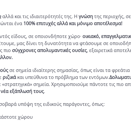
υ
αλλά και τις ιδιαιτερότητές της. Η
γνώση
της περιοχής, σ
υώνται ένα
100% επιτυχές αλλά και μόνιμο αποτέλεσμα!
τός είδους, σε οποιονδήποτε χώρο·
οικιακό, επαγγελματι
έτουμε, μας δίνει τη δυνατότητα να φτάσουμε σε οποιοδή
ις πιο
σύγχρονες απολυμαντικές ουσίες
, εξαιρετικά αποτε
άλλον.
ούς
σε σημεία ιδιαίτερης σημασίας, όπως είναι τα φρεάτι
με
ριζικά
και υπεύθυνα το πρόβλημα των εντόμων.
Δολωματι
ε «στρατηγικά»
σημεία. Χρησιμοποιούμε πάντοτε τις πιο απ
νέα εξάπλωσή τους
.
σοβαρά υπόψη της ειδικούς παράγοντες, όπως:
 εκάστοτε χώρου