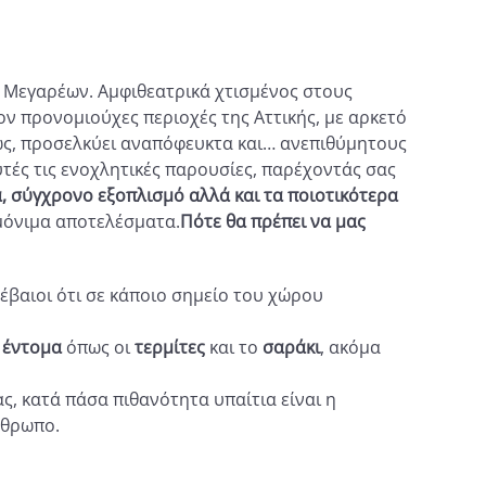
υ Μεγαρέων. Αμφιθεατρικά χτισμένος στους
ν προνομιούχες περιοχές της Αττικής, με αρκετό
ως, προσελκύει αναπόφευκτα και… ανεπιθύμητους
υτές τις ενοχλητικές παρουσίες, παρέχοντάς σας
, σύγχρονο εξοπλισμό αλλά και τα ποιοτικότερα
μόνιμα αποτελέσματα.
Πότε θα πρέπει να μας
βέβαιοι ότι σε κάποιο σημείο του χώρου
ι
έντομα
όπως οι
τερμίτες
και το
σαράκι
, ακόμα
ς, κατά πάσα πιθανότητα υπαίτια είναι η
νθρωπο.