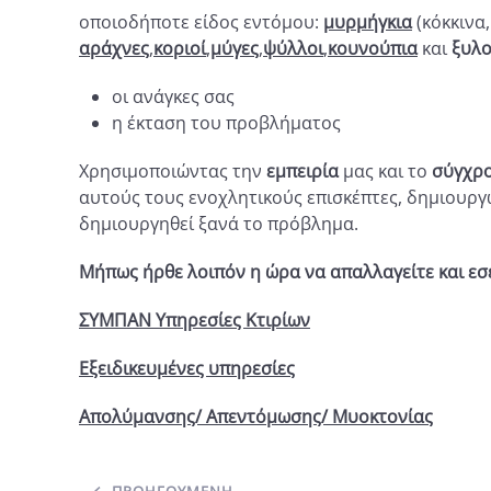
οποιοδήποτε είδος εντόμου:
μυρμήγκια
(κόκκινα
αράχνες
,
κοριοί
,
μύγες
,
ψύλλοι
,
κουνούπια
και
ξυλο
οι ανάγκες σας
η έκταση του προβλήματος
Χρησιμοποιώντας την
εμπειρία
μας και το
σύγχρο
αυτούς τους ενοχλητικούς επισκέπτες, δημιουργ
δημιουργηθεί ξανά το πρόβλημα.
Μήπως ήρθε λοιπόν η ώρα να απαλλαγείτε και εσ
ΣΥΜΠΑΝ Υπηρεσίες Κτιρίων
Εξειδικευμένες υπηρεσίες
Απολύμανσης/ Απεντόμωσης/ Μυοκτονίας