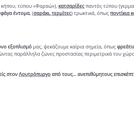
, κήπου, τύπου «Φαραώ»),
κατσαρίδες
παντός τύπου (γερμαν
φάγα έντομα
, (
σαράκι
, τερμίτες
) τρωκτικά, όπως
ποντίκια κ
νο εξοπλισμό
μας, ψεκάζουμε καίρια σημεία, όπως
φρεάτι
ώντας παράλληλα ζώνες προστασίας περιμετρικά του χώρου
είς στον
Λουτρόπυργο
από τους… ανεπιθύμητους επισκέπτ