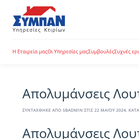
Skip to main content
Η Εταιρεία μας
Οι Υπηρεσίες μας
Συμβουλές
Συχνές ερ
Απολυμάνσεις Λου
ΣΥΝΤΆΧΘΗΚΕ ΑΠΌ
SBADMIN
ΣΤΙΣ
22 ΜΑΪ́ΟΥ 2024
. ΚΑ
Απολυμάνσεις Λου