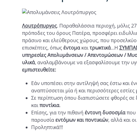
Λουτρόπυργος
. Παραθαλάσσια περιοχή, μόλις 2
πρόποδες του όρους Πατέρα, προσφέρει ειδυλλιακ
πράσινο και ελεύθερους χώρους, που προσελκύο
επισκέπτες, όπως
έντομα
και
τρωκτικά
…Η
ΣΥΜΠΑΝ
υπηρεσίες Απολυμάνσεων / Απεντομώσεων / Μυ
υλικά
, αναλαμβάνουμε να εξασφαλίσουμε την υγι
εμπιστευθείτε:
Εάν υποπέσει στην αντίληψή σας έστω και ένα
αναπτύσσεται μία ή και περισσότερες εστίες
Σε περίπτωση όπου διαπιστώσετε φθορές σε ξύ
και
ποντίκια
.
Επίσης, για την πιθανή
έντονη δυσοσμία
που 
παρουσία
εντόμων και ποντικιών
, αλλά και 
Προληπτικά!!!