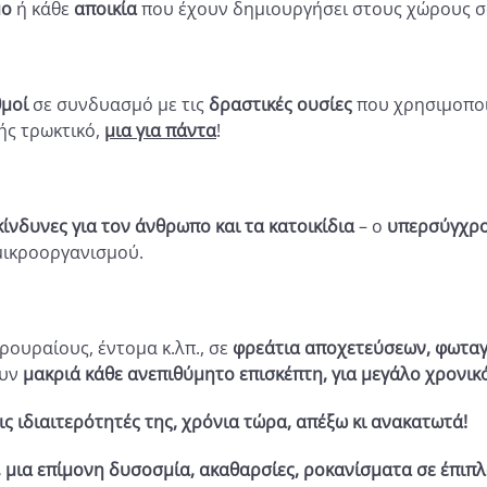
μο
ή κάθε
αποικία
που έχουν δημιουργήσει στους χώρους σ
θμοί
σε συνδυασμό με τις
δραστικές ουσίες
που χρησιμοποι
ής τρωκτικό,
μια για πάντα
!
ίνδυνες για τον άνθρωπο και τα κατοικίδια
–
ο
υπερσύγχρο
μικροοργανισμού.
ρουραίους, έντομα κ.λπ.,
σε
φρεάτια αποχετεύσεων, φωτα
ουν
μακριά κάθε ανεπιθύμητο επισκέπτη, για μεγάλο χρονικ
 ιδιαιτερότητές της, χρόνια τώρα, απέξω κι ανακατωτά!
, μια επίμονη δυσοσμία, ακαθαρσίες, ροκανίσματα σε έπιπλ