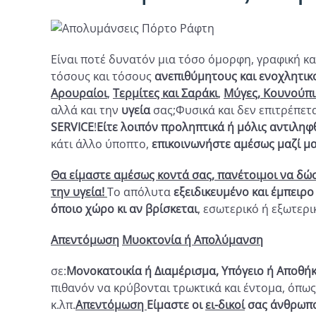
Είναι ποτέ δυνατόν μια τόσο όμορφη, γραφική κ
τόσους και τόσους
ανεπιθύμητους και ενοχλητικ
Αρουραίοι
,
Τερμίτες και Σαράκι
,
Μύγες, Κουνούπι
αλλά και την
υγεία
σας;Φυσικά και δεν επιτρέπετα
SERVICE
!
Είτε λοιπόν προληπτικά ή μόλις αντιληφ
κάτι άλλο ύποπτο,
επικοινωνήστε αμέσως μαζί μ
Θα είμαστε αμέσως κοντά σας, πανέτοιμοι να δώσ
την υγεία!
Το απόλυτα
εξειδικευμένο και έμπειρ
όποιο χώρο κι αν βρίσκεται
, εσωτερικό ή εξωτερ
Απεντόμωση
Μυοκτονία ή Απολύμανση
σε:
Μονοκατοικία ή Διαμέρισμα, Υπόγειο ή Αποθήκη
πιθανόν να κρύβονται τρωκτικά και έντομα, όπως
κ.λπ.
Απεντόμωση
Είμαστε οι
ει-δικοί
σας άνθρωπ