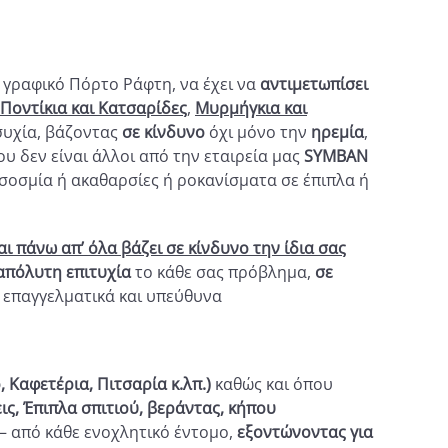
 γραφικό Πόρτο Ράφτη, να έχει να
αντιμετωπίσει
Ποντίκια και Κατσαρίδες
,
Μυρμήγκια και
συχία, βάζοντας
σε κίνδυνο
όχι μόνο την
ηρεμία
,
υ δεν είναι άλλοι από την εταιρεία μας
SYMBAN
υσοσμία ή ακαθαρσίες ή ροκανίσματα σε έπιπλα ή
 πάνω απ’ όλα βάζει σε κίνδυνο την ίδια σας
απόλυτη επιτυχία
το κάθε σας πρόβλημα,
σε
ς επαγγελματικά και υπεύθυνα
 Καφετέρια, Πιτσαρία κ.λπ.)
καθώς και όπου
, Έπιπλα σπιτιού, βεράντας, κήπου
– από κάθε ενοχλητικό έντομο,
εξοντώνοντας
για