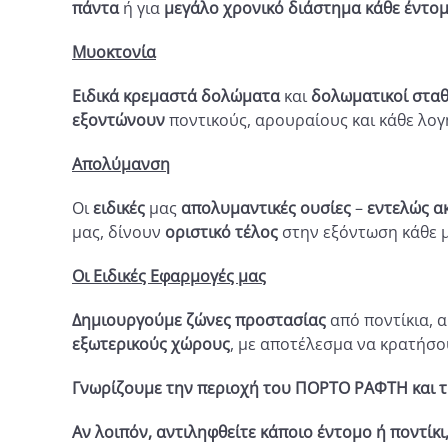
πάντα
ή για
μεγάλο χρονικό διάστημα
κάθε έντο
Μυοκτονία
Ειδικά κρεμαστά δολώματα
και
δολωματικοί στα
εξοντώνουν
ποντικούς, αρουραίους και κάθε λογ
Απολύμανση
Οι
ειδικές
μας
απολυμαντικές ουσίες
–
εντελώς ακ
μας, δίνουν
οριστικό τέλος
στην εξόντωση κάθε 
Οι Ειδικές Εφαρμογές μας
Δημιουργούμε ζώνες προστασίας
από ποντίκια, α
εξωτερικούς χώρους
, με αποτέλεσμα να κρατήσ
Γνωρίζουμε την περιοχή του ΠΟΡΤΟ ΡΑΦΤΗ και τις
Αν λοιπόν, αντιληφθείτε κάποιο έντομο ή ποντίκι