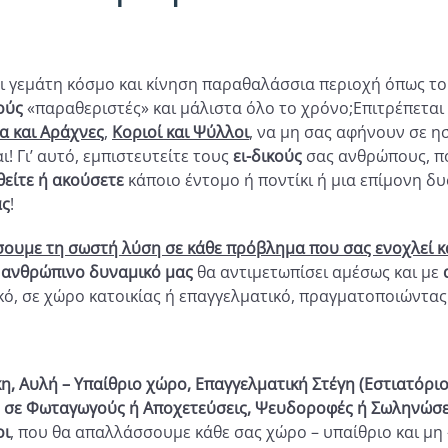
αι γεμάτη κόσμο και κίνηση παραθαλάσσια περιοχή όπως το
ούς
«παραθεριστές» και μάλιστα όλο το χρόνο;Επιτρέπεται
α και Αράχνες
,
Κοριοί και Ψύλλοι
, να μη σας αφήνουν σε η
ι! Γι’ αυτό, εμπιστευτείτε τους
ει-δικούς
σας ανθρώπους, πο
θείτε ή ακούσετε
κάποιο έντομο ή ποντίκι ή μια επίμονη δ
ας
!
ουμε τη σωστή λύση σε κάθε πρόβλημα που σας ενοχλεί και
ο ανθρώπινο δυναμικό μας
θα αντιμετωπίσει αμέσως και με
ικό, σε χώρο κατοικίας ή επαγγελματικό, πραγματοποιώντα
, Αυλή – Υπαίθριο χώρο, Επαγγελματική Στέγη (Εστιατόριο,
σε Φωταγωγούς ή Αποχετεύσεις, Ψευδοροφές ή Σωληνώσεις
οι
, που θα
απαλλάσσουμε κάθε σας χώρο – υπαίθριο και μη 